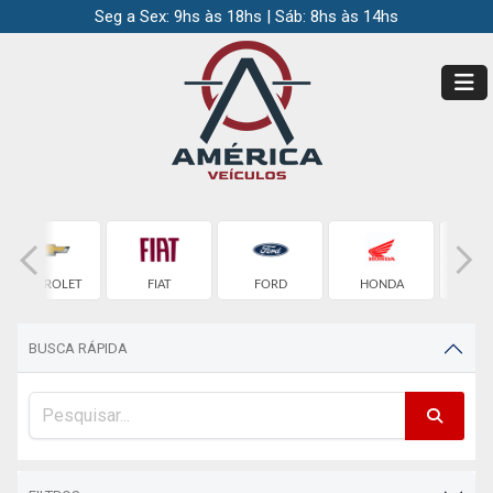
Seg a Sex: 9hs às 18hs | Sáb: 8hs às 14hs
CHEVROLET
FIAT
FORD
HONDA
HO
BUSCA RÁPIDA