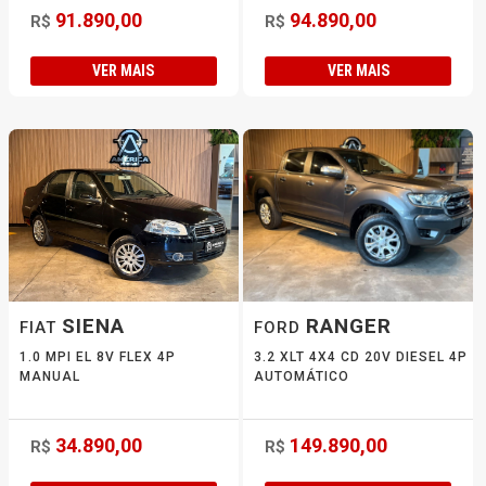
91.890,00
94.890,00
R$
R$
VER MAIS
VER MAIS
SIENA
RANGER
FIAT
FORD
1.0 MPI EL 8V FLEX 4P
3.2 XLT 4X4 CD 20V DIESEL 4P
MANUAL
AUTOMÁTICO
34.890,00
149.890,00
R$
R$