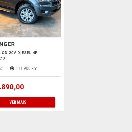
NGER
4 CD 20V DIESEL 4P
CO
21
111.900 km
.890,00
VER MAIS