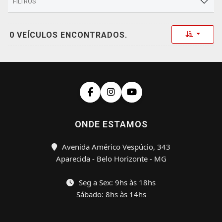
FILTROS
Toggle 
0 VEÍCULOS ENCONTRADOS.
ONDE ESTAMOS
Avenida Américo Vespúcio, 343
Aparecida - Belo Horizonte - MG
Seg a Sex: 9hs às 18hs
Sábado: 8hs às 14hs