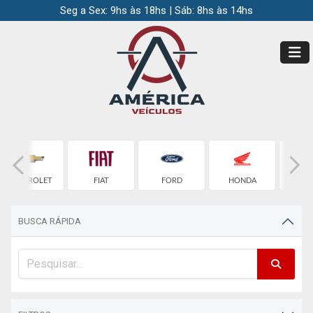
Seg a Sex: 9hs às 18hs | Sáb: 8hs às 14hs
CHEVROLET
FIAT
FORD
HONDA
HO
BUSCA RÁPIDA